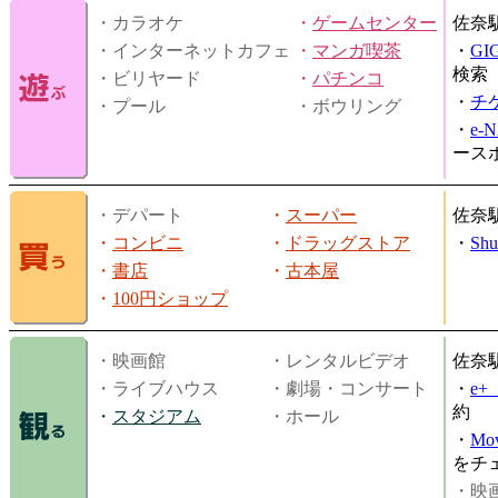
・カラオケ
・
ゲームセンター
佐奈
・インターネットカフェ
・
マンガ喫茶
・
GI
検索
・ビリヤード
・
パチンコ
・
チ
・プール
・ボウリング
・
e-
ース
・デパート
・
スーパー
佐奈
・
コンビニ
・
ドラッグストア
・
Shu
・
書店
・
古本屋
・
100円ショップ
・映画館
・レンタルビデオ
佐奈
・ライブハウス
・劇場・コンサート
・
e
約
・
スタジアム
・ホール
・
Mov
をチ
・映画