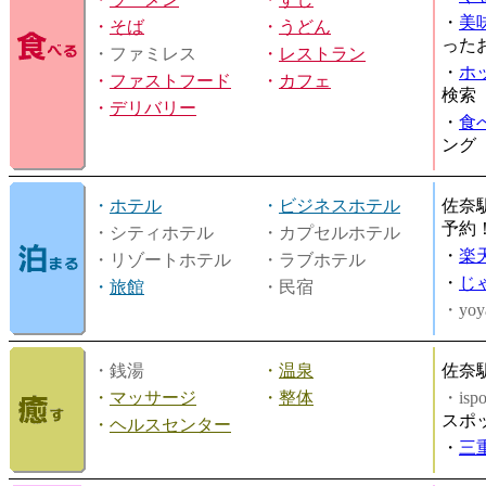
・
美
・
そば
・
うどん
った
・ファミレス
・
レストラン
・
ホ
・
ファストフード
・
カフェ
検索
・
デリバリー
・
食
ング
・
ホテル
・
ビジネスホテル
佐奈
予約
・シティホテル
・カプセルホテル
・
楽
・リゾートホテル
・ラブホテル
・
じ
・
旅館
・民宿
・yoy
・銭湯
・
温泉
佐奈
・
マッサージ
・
整体
・is
スポ
・
ヘルスセンター
・
三