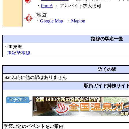
・
fromA
：
アルバイト求人情報
[地図]
・
Google Map
・
Mapion
路線の駅名一覧
・JR東海
JR紀勢本線
近くの駅
5km以内に他の駅はありません
駅街ガイド姉妹サイ
季節ごとのイベントをご案内