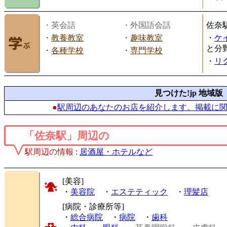
・英会話
・外国語会話
佐奈
・
教養教室
・
趣味教室
・
ケ
と分
・
各種学校
・
専門学校
・
リ
見つけた!jp 地域版
●
駅周辺のあなたのお店を紹介します。掲載に
「佐奈駅」周辺の
駅周辺の情報
:
居酒屋・ホテルなど
[美容]
・
美容院
・
エステティック
・
理髪店
[病院・診療所等]
・
総合病院
・
病院
・
歯科