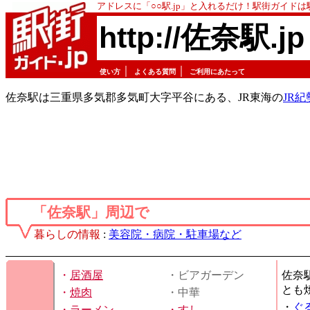
アドレスに「○○駅.jp」と入れるだけ！駅街ガイド
http://佐奈駅.jp
｜
｜
使い方
よくある質問
ご利用にあたって
佐奈駅は三重県多気郡多気町大字平谷にある、JR東海の
JR
「佐奈駅」周辺で
暮らしの情報
:
美容院・病院・駐車場など
・
居酒屋
・ビアガーデン
佐奈
とも
・
焼肉
・中華
・
ぐ
・
ラーメン
・
すし