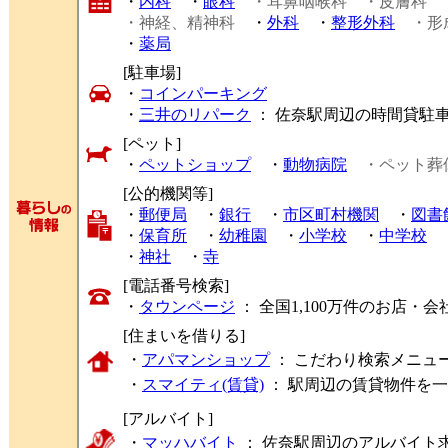
・
内科
・
眼科
・耳鼻咽喉科
・皮膚科
・神経、精神科
・
外科
・
整形外科
・形
・
薬局
[駐車場]
・
コインパーキング
・
三井のリパーク
： 佐奈駅周辺の時間貸駐
[ペット]
・
ペットショップ
・
動物病院
・ペット葬
[公的機関等]
・
郵便局
・
銀行
・
市区町村機関
・
図書
・
保育所
・
幼稚園
・
小学校
・
中学校
・
神社
・
寺
[電話番号検索]
・
タウンページ
： 全国1,100万件のお店
[住まいを借りる]
・
アパマンショップ
： こだわり検索メニュ
・
スマイティ(賃貸)
： 駅周辺の賃貸物件を
[アルバイト]
・
マッハバイト
： 佐奈駅周辺のアルバイト